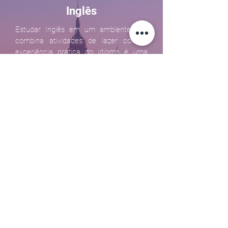
Inglês
Estudar Inglês em um ambiente que
combina atividades de lazer com a
experiência prática do idioma é uma
oportunidade única na vida de um
intercambista. Não seria perfeito se
você pudesse voltar das férias com um
novo idioma na ponta da língua?
O programa de férias para cursos de
aprimoramento da língua inglesa
possibilita ao estudante acelerar seu
aprendizado e desenvolver habilidades
avançadas de conversação, escrita,
audição enquanto vivencia situações
cotidianas.
Quer mais informações? Peça um