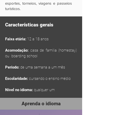
esportes, torneios, viagens e passeios
turísticos.
Características gerais
Faixa etária:
12 a 18 anos
Acomodação:
casa de família (homestay)
ou boarding school
Período:
de uma semana a um mês
Escolaridade:
cursando o ensino médio
Nível no idioma:
qualquer um
Aprenda o idioma