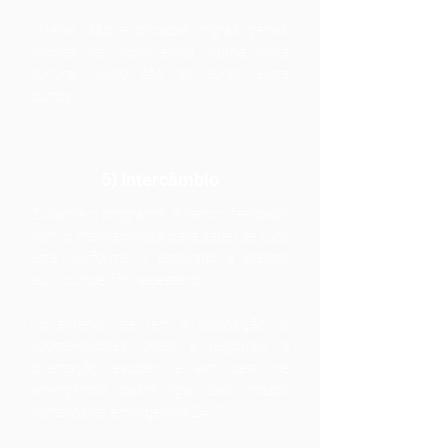
Nelas, são explicadas regras gerais,
formas de convivência numa nova
cultura, como são as aulas, entre
outros.
5) Intercâmbio
Durante o programa, é feito o feedback
com o intercambista para saber se tudo
está conforme o esperado e prestar
auxílio onde for necessário.
No exterior, ele tem à disposição os
coordenadores locais e regionais, a
orientação escolar, e em caso de
emergência, basta ligar para nossos
contatos de emergência 24/7.