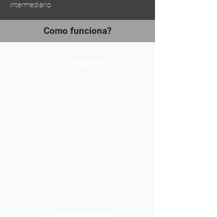
intermediário
Como funciona?
1) Consultoria
Após entrar em contato com a nossa
equipe, entrevistaremos o perfil do
estudante e alinhar todas as
expectativas a respeito do programa.
Esse momento é importantíssimo para
a nossa equipe e para o sucesso no
programa, pois a partir daqui
encontraremos o intercâmbio ideal para
o seu perfil.
2) Documentação