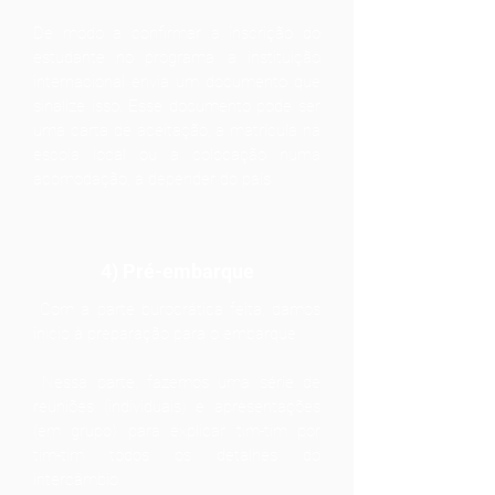
De modo a confirmar a inscrição do
estudante no programa, a instituição
internacional envia um documento que
sinalize isso. Esse documento pode ser
uma carta de aceitação, a matrícula na
escola local ou a colocação numa
acomodação, a depender do país.
4) Pré-embarque
Com a parte burocrática feita, damos
início à preparação para o embarque
Nessa parte, fazemos uma série de
reuniões (individuais) e apresentações
(em grupo) para explicar tim-tim por
tim-tim todos os detalhes do
intercâmbio.