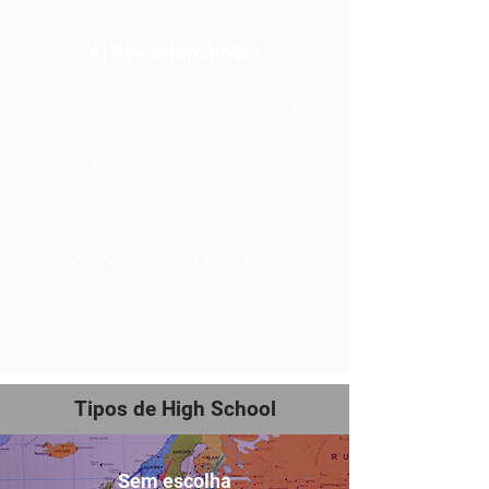
6) Pós-intercâmbio
Na volta do intercâmbio, o
intercambista também conta com a FYI
para auxiliar na revalidação dos estudos
feito no exterior no Brasil.
Desse modo, não é necessário
prolongar o tempo para concluir o
ensino médio pelas leis brasileiras.
Mas
é importante seguir as orientações do
pré-embarque para saber como fazer
isso.
Tipos de High School
Sem escolha