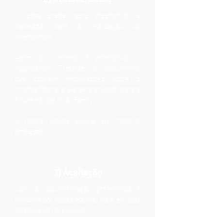
Nessa etapa, será preenchido a
papelada para a realização do
intercâmbio.
Além do contrato, é preenchido o
"Application". Trata-se do documento
que contém informações sobre o
intercambista, e ele será enviado para a
futura escola/host family.
A nossa equipe auxilia em todo o
processo.
3) Aceitação
Com a documentação preenchida e
revisada por nossa equipe, ela é enviada
ao parceiro no exterior.