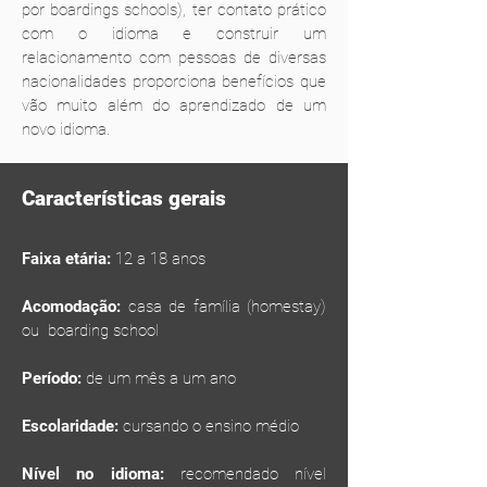
por boardings schools), ter contato prático
com o idioma e construir um
relacionamento com pessoas de diversas
nacionalidades proporciona benefícios que
vão muito além do aprendizado de um
novo idioma.
Características gerais
Faixa etária:
12 a 18 anos
Acomodação:
casa de família (homestay)
ou boarding school
Período:
de um mês a um ano
Escolaridade:
cursando o ensino médio
Nível no idioma:
recomendado nível