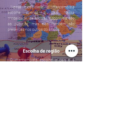
Nessa modalidade, o intercambista
escolhe apenas o país. Nessa
modalidade, as escolas disponíveis são
as públicas, mas elas também são
presentes nos outros dois tipos.
Escolha de região
O intercambista escolhe o país e a
região/estado/província que deseja
realizar o programa (exemplo: Nova
Escócia, costa leste dos Estados
Unidos).
Escolha de cidade/escola
O intercambista escolhe a cidade de