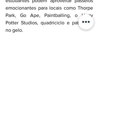
estudantes podem aproveitar passeios 
emocionantes para locais como Thorpe 
Park, Go Ape, Paintballing, o Harry 
Potter Studios, quadriciclo e patinação 
no gelo.
Já sabemos que essa escola é 
simplesmente incrível e você não pode 
perder essa oportunidade. Gostou da 
Earlscliffe? Converse com uma de 
nossas especialistas em Ensino Médio 
no Exterior e descubra se essa é a 
Boarding School ideal para você.
Fale com nossas Especialistas