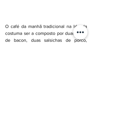
O café da manhã tradicional na Irlanda 
costuma ser a composto por duas fatias 
de bacon, duas salsichas de porco, 
morcela preta e branca, tomate 
grelhado, cogumelo, ovo e três fatias de 
pão. Para beber, as opções mais comuns 
são chá ou café. Em alguns lugares em 
específico o feijão com molho de 
tomate também compõe o prato.
Além disso, o próprio café irlandês (
Irish 
coffee
) não é nem um pouco 
convencional. O 
Irish Coffee
 clássico é 
feito de café, 
whiskey
 irlandês e açúcar 
com creme batido.
Já que esse super café da manhã leva 