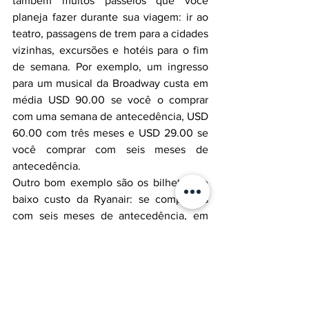
também muitos passeios que você 
planeja fazer durante sua viagem: ir ao 
teatro, passagens de trem para a cidades 
vizinhas, excursões e hotéis para o fim 
de semana. Por exemplo, um ingresso 
para um musical da Broadway custa em 
média USD 90.00 se você o comprar 
com uma semana de antecedência, USD 
60.00 com três meses e USD 29.00 se 
você comprar com seis meses de 
antecedência. 
Outro bom exemplo são os bilhetes de 
baixo custo da Ryanair: se comprados 
com seis meses de antecedência, em 
alguns destinos, podem custar apenas 
GBP 5,00 por trecho.
Entendemos que as circunstâncias 
atuais podem não parecer favoráveis e 